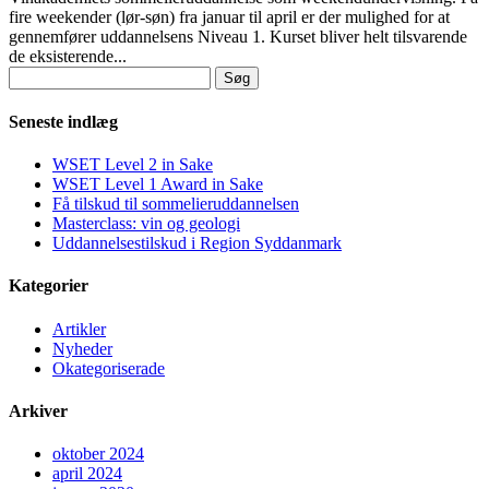
fire weekender (lør-søn) fra januar til april er der mulighed for at
gennemfører uddannelsens Niveau 1. Kurset bliver helt tilsvarende
de eksisterende...
Søg
efter:
Seneste indlæg
WSET Level 2 in Sake
WSET Level 1 Award in Sake
Få tilskud til sommelieruddannelsen
Masterclass: vin og geologi
Uddannelsestilskud i Region Syddanmark
Kategorier
Artikler
Nyheder
Okategoriserade
Arkiver
oktober 2024
april 2024