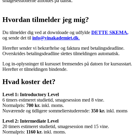
smagesessionerne afholdes på dansk.
Hvordan tilmelder jeg mig?
Du tilmelder dig ved at downloade og udfylde
DETTE SKEMA
,
og sende det til
info@vinakademiet.dk
.
Herefter sender vi bekræftelse og faktura med betalingsdeadline.
Overskrides betalingsdeadline slettes tilmeldingen automatisk.
Log in-oplysninger til kursuset fremsendes på datoen for kursusstart.
Herefter er tilmeldingen bindende.
Hvad koster det?
Level 1: Introductory Level
6 timers estimeret studietid, smagesession med 8 vine.
Normalpris:
700 kr.
inkl. moms.
Nuværende og tidligere sommelierstuderende:
350 kr.
inkl. moms
Level 2: Intermediate Level
20 timers
estimeret
studietid, smagesession med 15 vine.
Normalpris:
1160 kr.
inkl. moms.