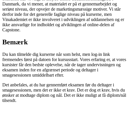
Danmark, da vi mener, at materialet er på et gennemarbejdet og
seriøst niveau, der opvejer de marketingsmæssige motiver. Vi står
derfor inde for det generelle faglige niveau på kurserne, men
Vinakademiet er ikke involveret i udviklingen af uddannelsen og er
ikke ansvarlige for indholdet og afviklingen af online-delen af
Capstone.
Bemærk
Du kan tilmelde dig kurserne når som helst, men log-in link
fremsendes først på datoen for kursusstart. Vores erfaring er, at vores
kursister får den bedste oplevelse, når de tager undervisningen og
eksamen inden for en afgrænset periode og deltager i
smagesessionen umiddelbart efter.
Det anbefales, at du har gennemført eksamen før du deltager i
smagesessionen, men det er ikke et krav. Det er dog et krav, hvis du
ønsker at modtage diplom og nål. Det er ikke muligt at få diplom/nål
tilsendt.