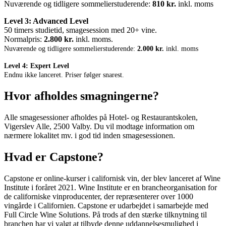
Nuværende og tidligere sommelierstuderende:
810 kr.
inkl. moms
Level 3: Advanced Level
50 timers studietid, smagesession med 20+ vine.
Normalpris:
2.800 kr.
inkl. moms.
Nuværende og tidligere sommelierstuderende:
2.000
kr.
inkl. moms
Level 4: Expert Level
Endnu ikke lanceret. Priser følger snarest.
Hvor afholdes smagningerne?
Alle smagesessioner afholdes på Hotel- og Restaurantskolen,
Vigerslev Alle, 2500 Valby. Du vil modtage information om
nærmere lokalitet mv. i god tid inden smagesessionen.
Hvad er Capstone?
Capstone er online-kurser i californisk vin, der blev lanceret af Wine
Institute i foråret 2021. Wine Institute er en brancheorganisation for
de californiske vinproducenter, der repræsenterer over 1000
vingårde i Californien. Capstone er udarbejdet i samarbejde med
Full Circle Wine Solutions. På trods af den stærke tilknytning til
branchen har vi valgt at tilbyde denne uddannelsesmulighed i