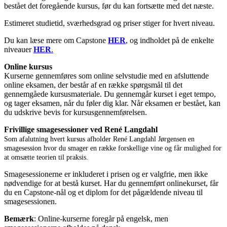
bestået det foregående kursus, før du kan fortsætte med det næste.
Estimeret studietid, sværhedsgrad og priser stiger for hvert niveau.
Du kan læse mere om Capstone
HER
, og indholdet på de enkelte
niveauer
HER
.
Online kursus
Kurserne gennemføres som online selvstudie med en afsluttende
online eksamen, der består af en række spørgsmål til det
gennemgåede kursusmateriale. Du gennemgår kurset i eget tempo,
og tager eksamen, når du føler dig klar. Når eksamen er bestået, kan
du udskrive bevis for kursusgennemførelsen.
Frivillige smagesessioner ved René Langdahl
Som afalutning hvert kursus afholder René Langdahl Jørgensen en
smagesession hvor du smager en række forskellige vine og får mulighed for
at omsætte teorien til praksis.
Smagesessionerne er inkluderet i prisen og er valgfrie, men ikke
nødvendige for at bestå kurset. Har du gennemført onlinekurset, får
du en Capstone-nål og et diplom for det pågældende niveau til
smagesessionen.
Bemærk
: Online-kurserne foregår på engelsk, men