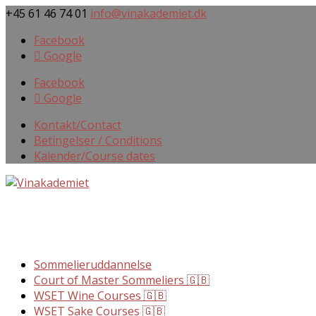
+45 61 46 74 01
info@vinakademiet.dk
Facebook
Google
Facebook
Google
Kontakt/Contact
Betingelser / Conditions
Kalender/Course dates
Sommelieruddannelse
Court of Master Sommeliers 🇬🇧
WSET Wine Courses 🇬🇧
WSET Sake Courses 🇬🇧