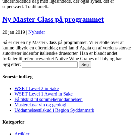
underholdende dag med ligesindede, der også synes, det er
supersvært. Traditionelt...
Ny Master Class på programmet
20 jan 2019
|
Nyheder
Så er der en ny Master Class på programmet. Vi er stolte over at
kunne tilbyde en eftermiddag med Ian d’Agata en af verdens største
autoriteter indenfor italienske druesorter. Han er blandt andet
forfatter til referenceværket Native Wine Grapes of Italy og har...
Søg efter:
Seneste indlæg
WSET Level 2 in Sake
WSET Level 1 Award in Sake
Få tilskud til sommelieruddannelsen
Masterclass: vin og geologi
Uddannelsestilskud i Region Syddanmark
Kategorier
Artikler