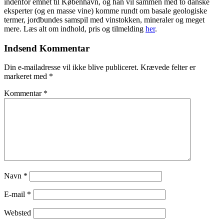
indenfor emnet til København, og han vil sammen med to danske
eksperter (og en masse vine) komme rundt om basale geologiske
termer, jordbundes samspil med vinstokken, mineraler og meget
mere. Læs alt om indhold, pris og tilmelding
her
.
Indsend Kommentar
Din e-mailadresse vil ikke blive publiceret.
Krævede felter er
markeret med
*
Kommentar
*
Navn
*
E-mail
*
Websted