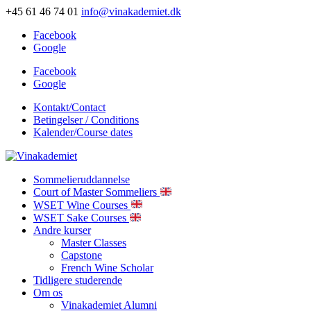
+45 61 46 74 01
info@vinakademiet.dk
Facebook
Google
Facebook
Google
Kontakt/Contact
Betingelser / Conditions
Kalender/Course dates
Sommelieruddannelse
Court of Master Sommeliers
WSET Wine Courses
WSET Sake Courses
Andre kurser
Master Classes
Capstone
French Wine Scholar
Tidligere studerende
Om os
Vinakademiet Alumni