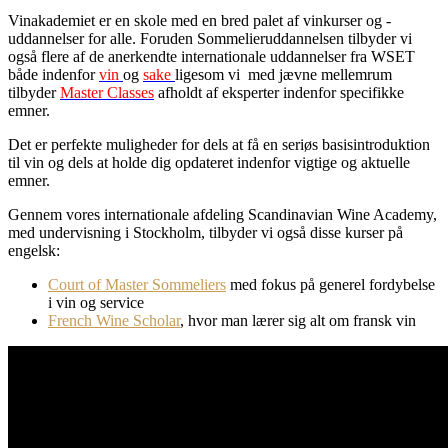
Vinakademiet er en skole med en bred palet af vinkurser og -
uddannelser for alle. Foruden Sommelieruddannelsen tilbyder vi
også flere af de anerkendte internationale uddannelser fra WSET
både indenfor
vin
og
sake
ligesom vi med jævne mellemrum
tilbyder
Master Classes
afholdt af eksperter indenfor specifikke
emner.
Det er perfekte muligheder for dels at få en seriøs basisintroduktion
til vin og dels at holde dig opdateret indenfor vigtige og aktuelle
emner.
Gennem vores internationale afdeling Scandinavian Wine Academy,
med undervisning i Stockholm, tilbyder vi også disse kurser på
engelsk:
Court of Master Sommeliers
med fokus på generel fordybelse
i vin og service
French Wine Scholar
, hvor man lærer sig alt om fransk vin