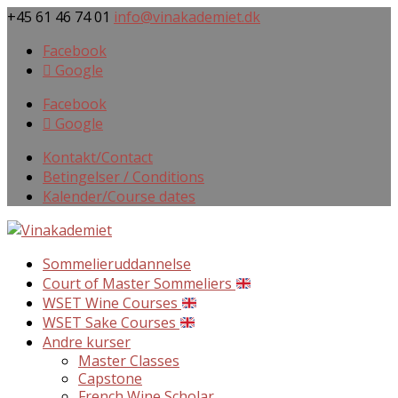
+45 61 46 74 01
info@vinakademiet.dk
Facebook
Google
Facebook
Google
Kontakt/Contact
Betingelser / Conditions
Kalender/Course dates
Sommelieruddannelse
Court of Master Sommeliers
WSET Wine Courses
WSET Sake Courses
Andre kurser
Master Classes
Capstone
French Wine Scholar