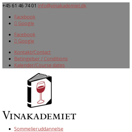
+45 61 46 74 01
info@vinakademiet.dk
Facebook
Google
Facebook
Google
Kontakt/Contact
Betingelser / Conditions
Kalender/Course dates
Sommelieruddannelse