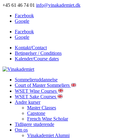
+45 61 46 74 01
info@vinakademiet.dk
Facebook
Google
Facebook
Google
Kontakt/Contact
Betingelser / Conditions
Kalender/Course dates
Sommelieruddannelse
Court of Master Sommeliers
WSET Wine Courses
WSET Sake Courses
Andre kurser
Master Classes
Capstone
French Wine Scholar
Tidligere studerende
Om os
Vinakademiet Alumni